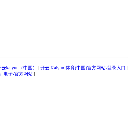
开云kaiyun（中国）
|
开云|Kaiyun·体育(中国)官方网站-登录入口
|
」电子-官方网站
|