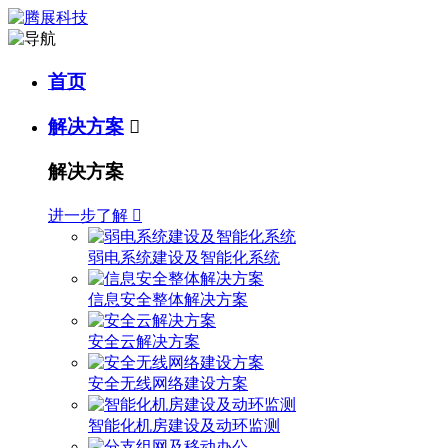
首页
解决方案

解决方案
进一步了解

弱电系统建设及智能化系统
信息安全整体解决方案
安全云解决方案
安全无线网络建设方案
智能化机房建设及动环监测