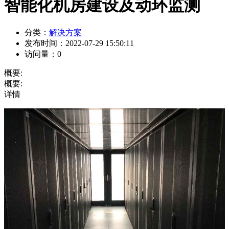
智能化机房建设及动环监测
分类：
解决方案
发布时间：
2022-07-29 15:50:11
访问量：
0
概要:
概要:
详情