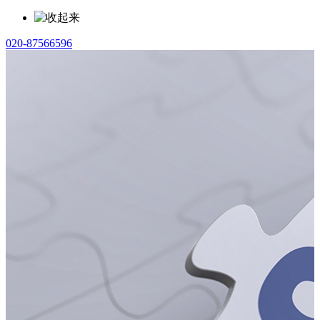
020-87566596