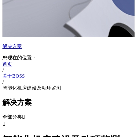
解决方案
您现在的位置：
首页
/
关于BOSS
/
智能化机房建设及动环监测
解决方案
全部分类

