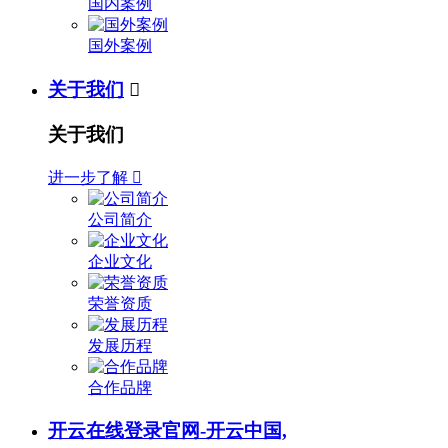
国内案例
国外案例
关于我们

关于我们
进一步了解

公司简介
企业文化
荣誉资质
发展历程
合作品牌
开云在线登录官网-开云中国,