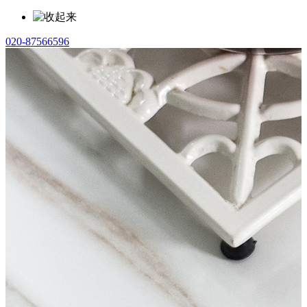
020-87566596