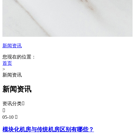
新闻资讯
您现在的位置：
首页
>
新闻资讯
新闻资讯
资讯分类


05-10

模块化机房与传统机房区别有哪些？