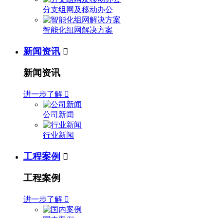
分支组网及移动办公
智能化组网解决方案
新闻资讯

新闻资讯
进一步了解

公司新闻
行业新闻
工程案例

工程案例
进一步了解
