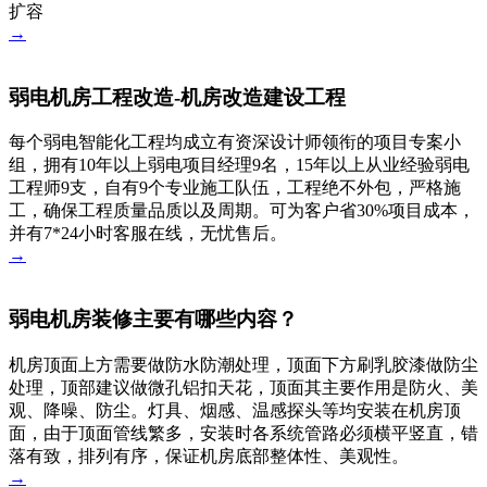
扩容
→
弱电机房工程改造-机房改造建设工程
每个弱电智能化工程均成立有资深设计师领衔的项目专案小
组，拥有10年以上弱电项目经理9名，15年以上从业经验弱电
工程师9支，自有9个专业施工队伍，工程绝不外包，严格施
工，确保工程质量品质以及周期。可为客户省30%项目成本，
并有7*24小时客服在线，无忧售后。
→
弱电机房装修主要有哪些内容？
机房顶面上方需要做防水防潮处理，顶面下方刷乳胶漆做防尘
处理，顶部建议做微孔铝扣天花，顶面其主要作用是防火、美
观、降噪、防尘。灯具、烟感、温感探头等均安装在机房顶
面，由于顶面管线繁多，安装时各系统管路必须横平竖直，错
落有致，排列有序，保证机房底部整体性、美观性。
→